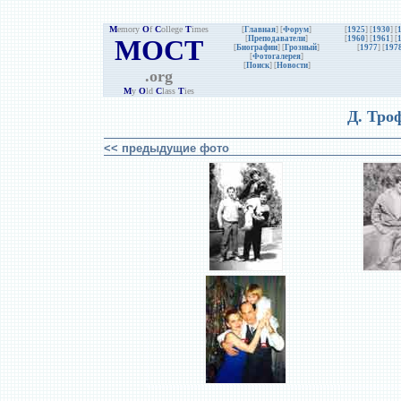
M
emory
O
f
C
ollege
T
imes
[
Главная
] [
Форум
]
[
1925
] [
1930
] [
MOCT
[
Преподаватели
]
[
1960
] [
1961
] [
[
Биографии
]
[
Грозный
]
[
1977
] [
197
[
Фотогалерея
]
[
Поиск
] [
Новости
]
.org
M
y
O
ld
C
lass
T
ies
Д. Тро
<< предыдущие фото