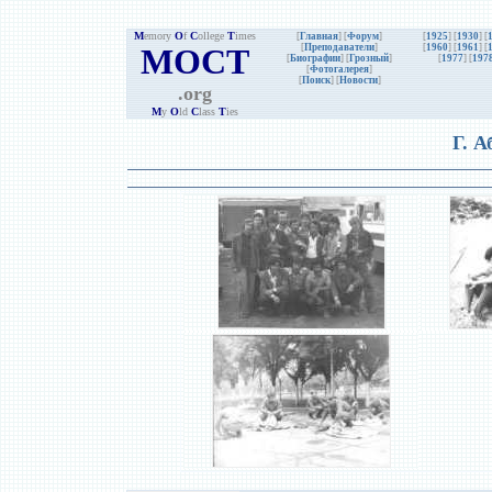
M
emory
O
f
C
ollege
T
imes
[
Главная
] [
Форум
]
[
1925
] [
1930
] [
MOCT
[
Преподаватели
]
[
1960
] [
1961
] [
[
Биографии
]
[
Грозный
]
[
1977
] [
197
[
Фотогалерея
]
[
Поиск
] [
Новости
]
.org
M
y
O
ld
C
lass
T
ies
Г. А