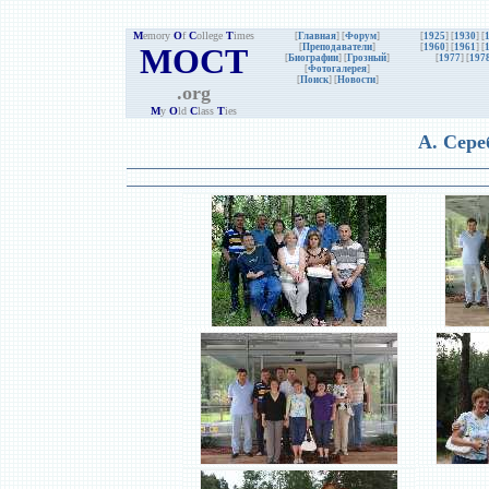
M
emory
O
f
C
ollege
T
imes
[
Главная
] [
Форум
]
[
1925
] [
1930
] [
MOCT
[
Преподаватели
]
[
1960
] [
1961
] [
[
Биографии
]
[
Грозный
]
[
1977
] [
197
[
Фотогалерея
]
[
Поиск
] [
Новости
]
.org
M
y
O
ld
C
lass
T
ies
А. Сере