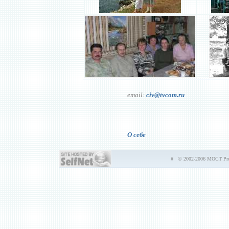
email:
civ@tvcom.ru
О себе
# © 2002-2006 MOCT Prod