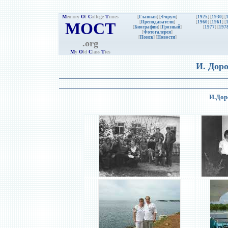
M
emory
O
f
C
ollege
T
imes
[
Главная
] [
Форум
]
[
1925
] [
1930
] [
MOCT
[
Преподаватели
]
[
1960
] [
1961
] [
[
Биографии
]
[
Грозный
]
[
1977
] [
197
[
Фотогалерея
]
[
Поиск
] [
Новости
]
.org
M
y
O
ld
C
lass
T
ies
И. Дор
И.Дор